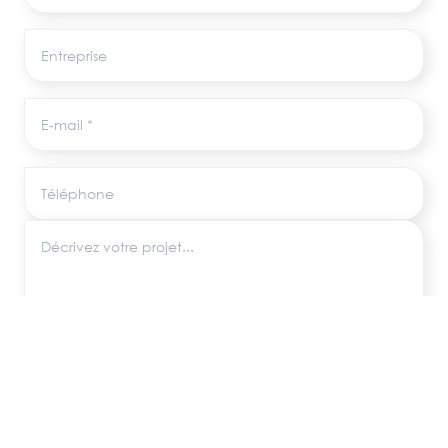
Entreprise
E-mail
Téléphone
Décrivez votre projet
Les informations recueillies via ce formulaire sont utilisées uniquement pour
répondre à votre demande, conformément au RGPD. Aucune donnée
n'est transmise à des tiers.
ENVOYER MA DEMANDE