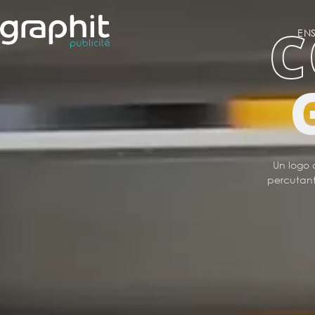
C
EN
Un logo 
percutants