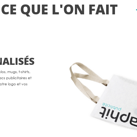
CE QUE L'ON FAIT
ALISÉS
s, mugs, t-shirts,
cs publicitaires et
otre logo et vos