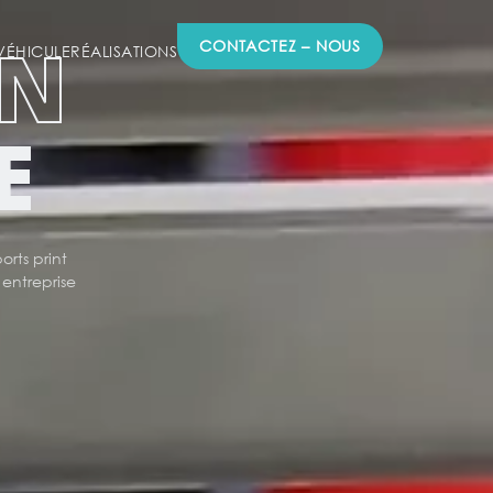
ON
CONTACTEZ – NOUS
ÉHICULE
RÉALISATIONS
E
rts print
 entreprise