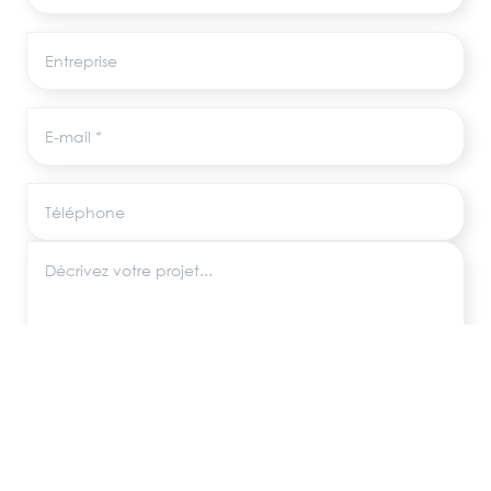
Entreprise
E-mail
Téléphone
Décrivez votre projet
Les informations recueillies via ce formulaire sont utilisées uniquement pour
répondre à votre demande, conformément au RGPD. Aucune donnée
n'est transmise à des tiers.
ENVOYER MA DEMANDE