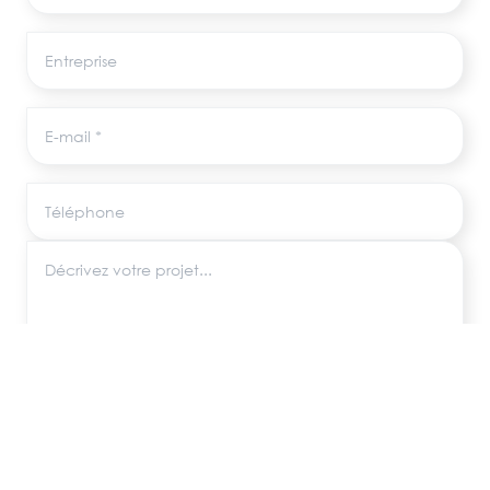
Entreprise
E-mail
Téléphone
Décrivez votre projet
Les informations recueillies via ce formulaire sont utilisées uniquement pour
répondre à votre demande, conformément au RGPD. Aucune donnée
n'est transmise à des tiers.
ENVOYER MA DEMANDE