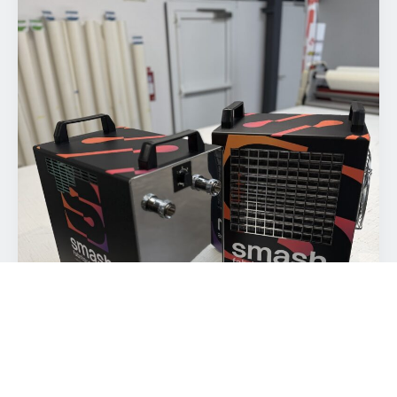
Entreprise
E-mail
Téléphone
Décrivez votre projet
Les informations recueillies via ce formulaire sont utilisées uniquement pour
répondre à votre demande, conformément au RGPD. Aucune donnée
n'est transmise à des tiers.
ENVOYER MA DEMANDE