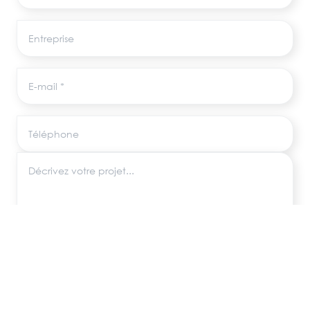
Entreprise
E-mail
Téléphone
Décrivez votre projet
Les informations recueillies via ce formulaire sont utilisées uniquement pour
répondre à votre demande, conformément au RGPD. Aucune donnée
n'est transmise à des tiers.
ENVOYER MA DEMANDE