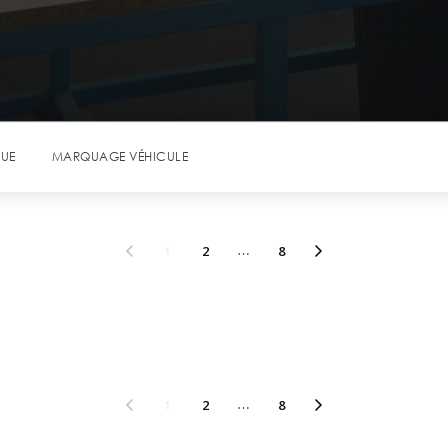
QUE
MARQUAGE VÉHICULE
1
2
…
8
1
2
…
8