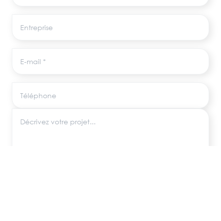
Entreprise
E-mail
Téléphone
Décrivez votre projet
Les informations recueillies via ce formulaire sont utilisées uniquement pour
répondre à votre demande, conformément au RGPD. Aucune donnée
n'est transmise à des tiers.
ENVOYER MA DEMANDE