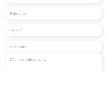
Entreprise
E-mail
Téléphone
Décrivez votre projet
Les informations recueillies via ce formulaire sont utilisées uniquement pour
répondre à votre demande, conformément au RGPD. Aucune donnée
n'est transmise à des tiers.
ENVOYER MA DEMANDE