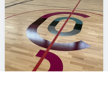
Entreprise
E-mail
Téléphone
Décrivez votre projet
Les informations recueillies via ce formulaire sont utilisées uniquement pour
répondre à votre demande, conformément au RGPD. Aucune donnée
n'est transmise à des tiers.
ENVOYER MA DEMANDE