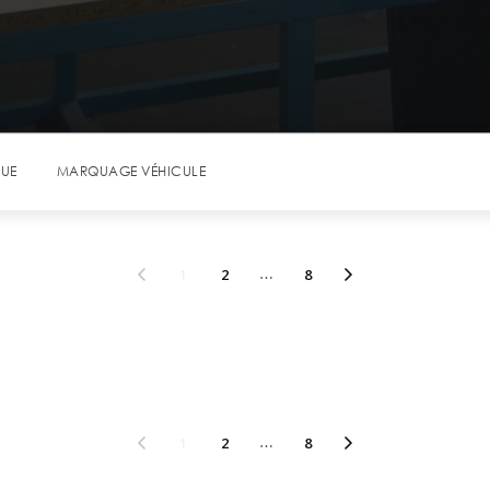
QUE
MARQUAGE VÉHICULE
1
2
…
8
1
2
…
8