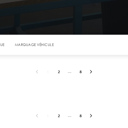
QUE
MARQUAGE VÉHICULE
1
2
…
8
1
2
…
8