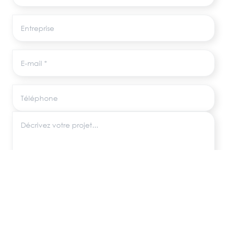
Entreprise
E-mail
Téléphone
Décrivez votre projet
Les informations recueillies via ce formulaire sont utilisées uniquement pour
répondre à votre demande, conformément au RGPD. Aucune donnée
n'est transmise à des tiers.
ENVOYER MA DEMANDE