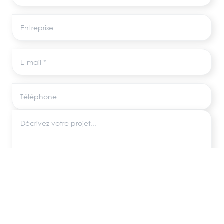
Entreprise
E-mail
Téléphone
Décrivez votre projet
Les informations recueillies via ce formulaire sont utilisées uniquement pour
répondre à votre demande, conformément au RGPD. Aucune donnée
n'est transmise à des tiers.
ENVOYER MA DEMANDE