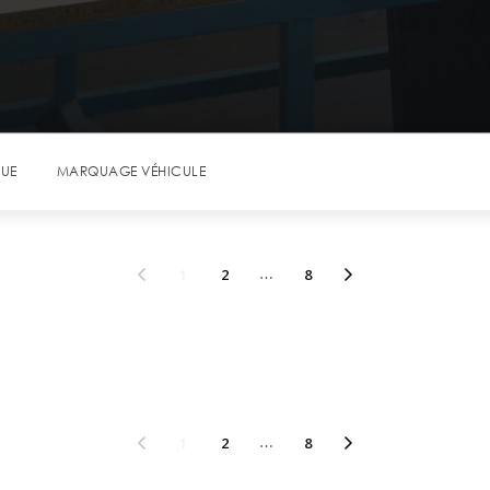
QUE
MARQUAGE VÉHICULE
1
2
…
8
1
2
…
8