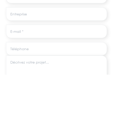
Entreprise
E-mail
Téléphone
Décrivez votre projet
Les informations recueillies via ce formulaire sont utilisées uniquement pour
répondre à votre demande, conformément au RGPD. Aucune donnée
n'est transmise à des tiers.
ENVOYER MA DEMANDE