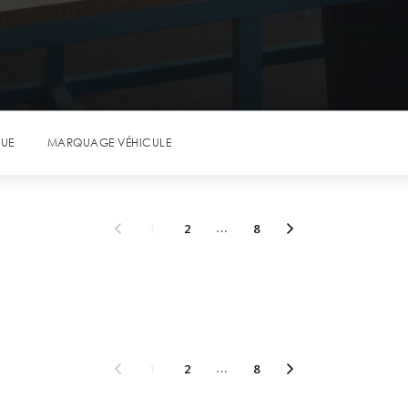
QUE
MARQUAGE VÉHICULE
1
2
…
8
1
2
…
8