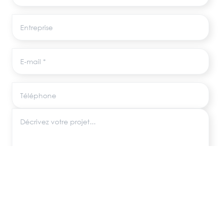
Entreprise
E-mail
Téléphone
Décrivez votre projet
Les informations recueillies via ce formulaire sont utilisées uniquement pour
répondre à votre demande, conformément au RGPD. Aucune donnée
n'est transmise à des tiers.
ENVOYER MA DEMANDE