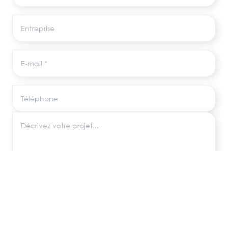
Entreprise
E-mail
Téléphone
Décrivez votre projet
Les informations recueillies via ce formulaire sont utilisées uniquement pour
répondre à votre demande, conformément au RGPD. Aucune donnée
n'est transmise à des tiers.
ENVOYER MA DEMANDE