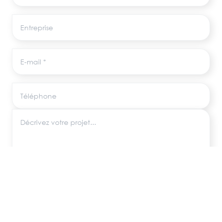
Entreprise
E-mail
Téléphone
Décrivez votre projet
Les informations recueillies via ce formulaire sont utilisées uniquement pour
répondre à votre demande, conformément au RGPD. Aucune donnée
n'est transmise à des tiers.
ENVOYER MA DEMANDE