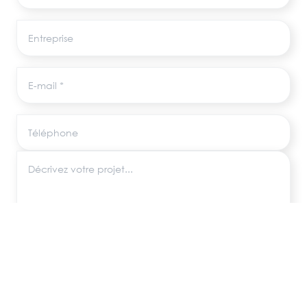
Entreprise
E-mail
Téléphone
Décrivez votre projet
Les informations recueillies via ce formulaire sont utilisées uniquement pour
répondre à votre demande, conformément au RGPD. Aucune donnée
n'est transmise à des tiers.
ENVOYER MA DEMANDE