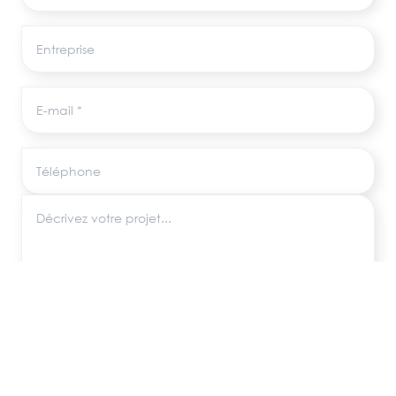
Entreprise
E-mail
Téléphone
Décrivez votre projet
Les informations recueillies via ce formulaire sont utilisées uniquement pour
répondre à votre demande, conformément au RGPD. Aucune donnée
n'est transmise à des tiers.
ENVOYER MA DEMANDE