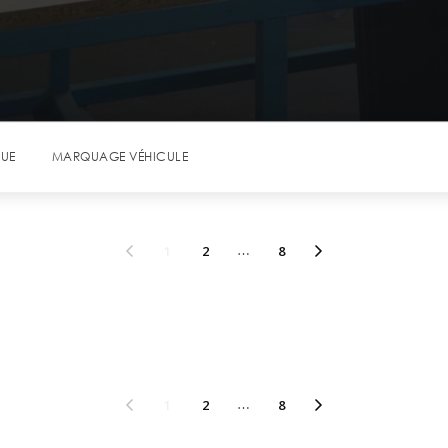
QUE
MARQUAGE VÉHICULE
1
2
…
8
1
2
…
8