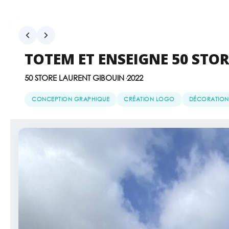
TOTEM ET ENSEIGNE 50 STOR
50 STORE LAURENT GIBOUIN
·
2022
VOTRE 
CONCEPTION GRAPHIQUE
CRÉATION LOGO
DÉCORATION
Vous avez un projet de flocage, d’enseigne
Rejoignez nos clients satisfaits et faites parti
Nom
Entr
E-mail
Tél
Décrivez votre projet