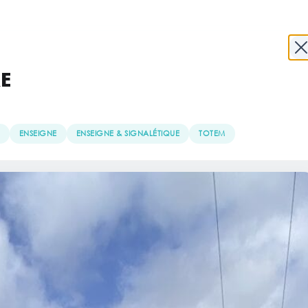
E
PROJET SERA LE P
ENSEIGNE
ENSEIGNE & SIGNALÉTIQUE
TOTEM
 ou de création graphique ?
e de notre prochain portfolio.
eprise
éphone